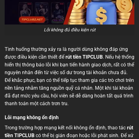
Lỗi không đủ điều kiện rút
Tình huống thường xảy ra là người dùng không đáp ứng
được điều kiện cần thiết để
rút tiền TIPCLUB
. Nếu hệ thống
hiển thị thông báo lỗi khi bạn tiến hành giao dịch, rất có thể
nguyên nhân đến từ việc số dư trong tài khoản chưa đủ.
Để khắc phục, bạn có thể tiếp tục tham gia các trò chơi trên
nền tảng nhằm tăng nguồn quỹ cá nhân. Một khi tài khoản
đã đạt mức yêu cầu, hội viên sẽ dễ dàng hoàn tất quá trình
thanh toán một cách trơn tru.
Lỗi mạng không ổn định
Trong trường hợp mạng kết nối không ổn định, thao tác
rút
tiền TIPCLUB
có thể bị gián đoạn hoặc lỗi phát sinh. Để xử