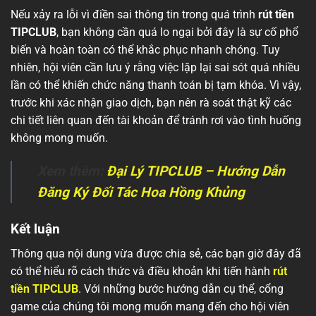
Nếu xảy ra lỗi vì điền sai thông tin trong quá trình
rút tiền
TIPCLUB
, bạn không cần quá lo ngại bởi đây là sự cố phổ
biến và hoàn toàn có thể khắc phục nhanh chóng. Tuy
nhiên, hội viên cần lưu ý rằng việc lặp lại sai sót quá nhiều
lần có thể khiến chức năng thanh toán bị tạm khóa. Vì vậy,
trước khi xác nhận giao dịch, bạn nên rà soát thật kỹ các
chi tiết liên quan đến tài khoản để tránh rơi vào tình huống
không mong muốn.
Xem thêm:
Đại Lý TIPCLUB – Hướng Dẫn
Đăng Ký Đối Tác Hoa Hồng Khủng
Kết luận
Thông qua nội dung vừa được chia sẻ, các bạn giờ đây đã
có thể hiểu rõ cách thức và điều khoản khi tiến hành
rút
tiền TIPCLUB
. Với những bước hướng dẫn cụ thể, cổng
game của chúng tôi mong muốn mang đến cho hội viên