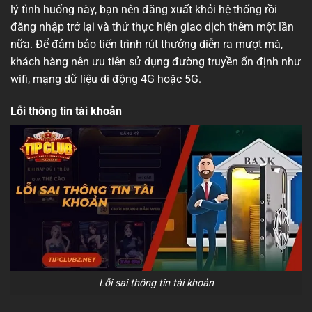
lý tình huống này, bạn nên đăng xuất khỏi hệ thống rồi
đăng nhập trở lại và thử thực hiện giao dịch thêm một lần
nữa. Để đảm bảo tiến trình rút thưởng diễn ra mượt mà,
khách hàng nên ưu tiên sử dụng đường truyền ổn định như
wifi, mạng dữ liệu di động 4G hoặc 5G.
Lỗi thông tin tài khoản
Lỗi sai thông tin tài khoản