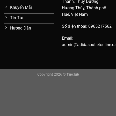
Thành, Thủy Dương,
Khuyến Mãi
Hương Thủy, Thành phố
Huế, Việt Nam
Tin Tức
Số điện thoại: 0965217562
Hướng Dẫn
Email:
admin@adidasoutletonline.u
Copyright 2026 ©
Tipclub