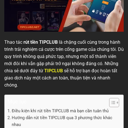
Thao tác
rút tiền TIPCLUB
là chặng cuối cùng trong hành
trình trải nghiệm cá cược trên cổng game của chúng tôi. Dù
quy trình không quá phức tạp, nhưng một số thành viên
mới đôi khi vẫn gặp phải trở ngại không đáng có. Những
chia sẻ dưới đây từ
TIPCLUB
sẽ hỗ trợ bạn đọc hoàn tất
giao dịch này một cách an toàn, thuận tiện và nhanh
chóng.
Mục lục
Điều kiện khi rút tiền TIPCLUB mà bạn cần tuân thủ
Hướng dẫn rút tiền TIPCLUB qua 3 phương thức khác
nhau