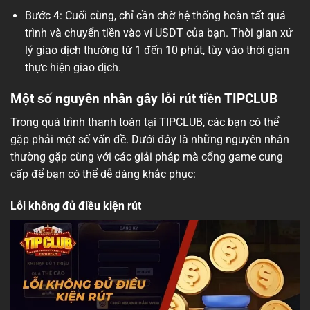
Bước 4: Cuối cùng, chỉ cần chờ hệ thống hoàn tất quá
trình và chuyển tiền vào ví USDT của bạn. Thời gian xử
lý giao dịch thường từ 1 đến 10 phút, tùy vào thời gian
thực hiện giao dịch.
Một số nguyên nhân gây lỗi rút tiền TIPCLUB
Trong quá trình thanh toán tại TIPCLUB, các bạn có thể
gặp phải một số vấn đề. Dưới đây là những nguyên nhân
thường gặp cùng với các giải pháp mà cổng game cung
cấp để bạn có thể dễ dàng khắc phục:
Lỗi không đủ điều kiện rút